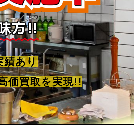
方!!
の実績あり
価買取を実現!!