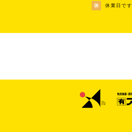
休
休業日で