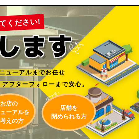
てください!
します
ニューアルまでお任せ
、
アフターフォローまで安心。
お店の
店舗を
ューアルを
閉められる方
考えの方