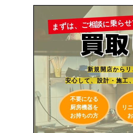
まずは、ご相談に乗らせ
買取
新規開店からリ
安心して、
設計・施工
不要になる
厨房機器を
リニ
お持ちの方
お